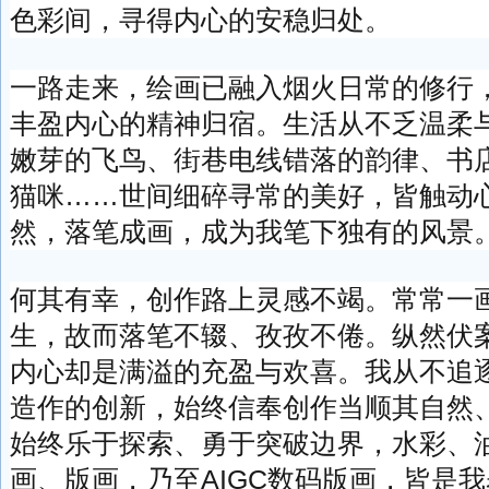
色彩间，寻得内心的安稳归处。
一路走来，绘画已融入烟火日常的修行
丰盈内心的精神归宿。生活从不乏温柔
嫩芽的飞鸟、街巷电线错落的韵律、书
猫咪……世间细碎寻常的美好，皆触动
然，落笔成画，成为我笔下独有的风景
何其有幸，创作路上灵感不竭。常常一
生，故而落笔不辍、孜孜不倦。纵然伏
内心却是满溢的充盈与欢喜。我从不追
造作的创新，始终信奉创作当顺其自然
始终乐于探索、勇于突破边界，水彩、
画、版画，乃至AIGC数码版画，皆是