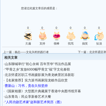
您读过此篇文章后的感受是：
0
0
0
0
0
0
欠扁
支持
很棒
找骂
搞笑
扯淡
上一篇：
杨志——文化兴村的践行者
下一篇：
北京怀柔区
相关文章
·
山东聊城举行“初心永铸 百年芳华”书法作品展
·
“甲骨之乡”发放6000幅甲骨文“福”字文化春联
·
北京怀柔区职工书画摄影展为青龙峡景区添新彩
·
【名家推荐】实力派书画家段龙岐作品欣赏
·
曹新山：习书，贵在久恒坚持
·
《国家相册》大型图片典藏展于香港中央图书馆开幕
·
山东青岛：民众享新春艺术大餐
·
“人民功勋艺术家”赵和新艺术简历（图）