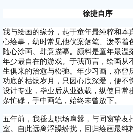
徐捷自序
我与绘画的缘分，起于童年最纯粹和本
心绘事，幼时常见他伏案落笔、泼墨着
随心涂画、肆意描摹。颜料是童年最温
年少最自在的游戏。于我而言，绘画从
生俱来的治愈与松弛。年少习画，亦曾
功底的枯燥岁月，只因心底深爱，便不
设计专业，毕业后从业数载，纵使日常
杂忙碌，手中画笔，始终未曾放下。
五年前，我褪去职场喧嚣，与同窗挚友
室。自此远离浮躁纷扰，回归绘画最纯