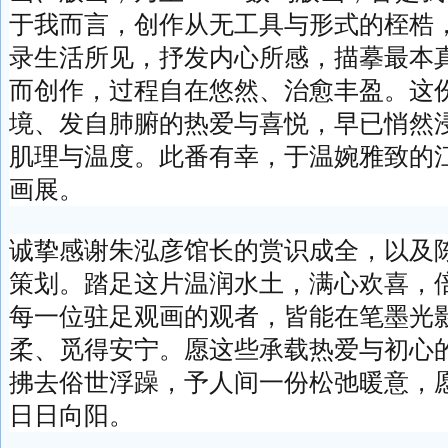
于我而言，创作从无工具与形式的桎梏
录生活所见，抒发内心所感，描摹最本
而创作，过程自在悠然、治愈丰盈。这
境、发自肺腑的热爱与喜悦，早已悄然
肌理与温度。此番有幸，于温婉雅致的
画展。
诚挚感谢朱泓彦馆长的赏识成全，以及
策划。踏足这片温润水土，满心欢喜，
每一位驻足观画的观者，皆能在笔墨光
柔、觅得安宁。愿这些承载热爱与初心
拂去俗世浮躁，予人间一份松弛暖意，
日日向阳。