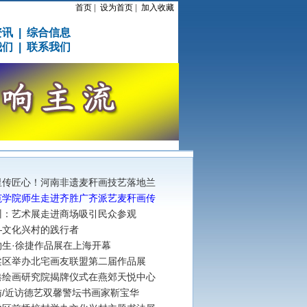
首页
|
设为首页
|
加入收藏
资讯
|
综合信息
我们
|
联系我们
里传匠心！河南非遗麦秆画技艺落地兰
范学院师生走进齐胜广齐派艺麦秆画传
州：艺术展走进商场吸引民众参观
—文化兴村的践行者
物生·徐捷作品展在上海开幕
柔区举办北宅画友联盟第二届作品展
港绘画研究院揭牌仪式在燕郊天悦中心
访/近访德艺双馨警坛书画家靳宝华