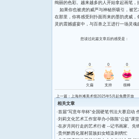
绚丽的色彩。越来越多的人开始拿起画笔，
如果你也被虎的威严与神秘所吸引，被艺
在那里，你将感受到扑面而来的墨韵虎威，
灵的震撼盛宴中，与百兽之王进行一场灵魂
您读过此篇文章后的感受是：
0
0
0
欠扁
支持
很棒
上一篇：
上海外滩美术馆2025年5月起免费开放
相关文章
·
首届“写意年华杯”全国硬笔书法大赛启动 
·
刘莉文化艺术工作室举办小陈陈“公益”课
·
在岁月间行走的艺术行者 --记书画家、先
·
贵州黔西化屋村苗族妇女蜡染刺绣忙