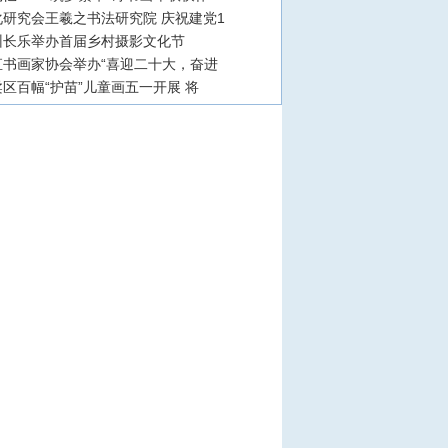
研究会王羲之书法研究院 庆祝建党1
州长乐举办首届乡村摄影文化节
直书画家协会举办“喜迎二十大，奋进
区百幅“护苗”儿童画五一开展 将