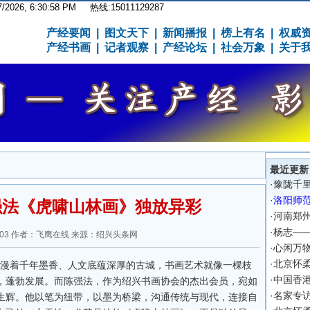
7/2026, 6:30:59 PM
热线:15011129287
产经要闻
|
图文天下
|
新闻播报
|
榜上有名
|
权威
产经书画
|
记者观察
|
产经论坛
|
社会万象
|
关于
最近更新
·
豫陇千
·
洛阳师
强法《虎啸山林画》独放异彩
·
河南郑
·
杨志—
1:22:03 作者：飞鹰在线 来源：绍兴头条网
·
心闲万
·
北京怀
漫着千年墨香、人文底蕴深厚的古城，书画艺术就像一棵枝
·
中国香
，蓬勃发展。而陈强法，作为绍兴书画协会的杰出会员，宛如
·
名家专
生辉。他以笔为纽带，以墨为桥梁，沟通传统与现代，连接自