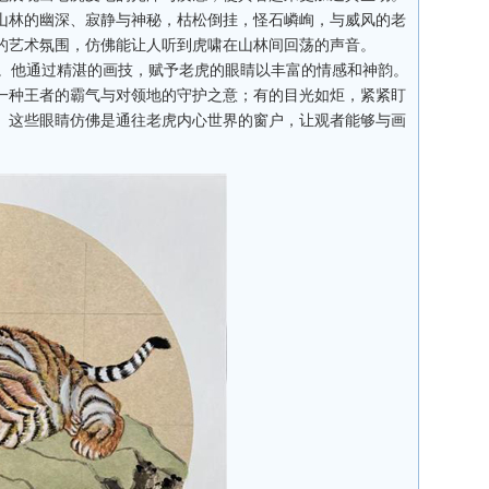
山林的幽深、寂静与神秘，枯松倒挂，怪石嶙峋，与威风的老
的艺术氛围，仿佛能让人听到虎啸在山林间回荡的声音。
。他通过精湛的画技，赋予老虎的眼睛以丰富的情感和神韵。
一种王者的霸气与对领地的守护之意；有的目光如炬，紧紧盯
。这些眼睛仿佛是通往老虎内心世界的窗户，让观者能够与画