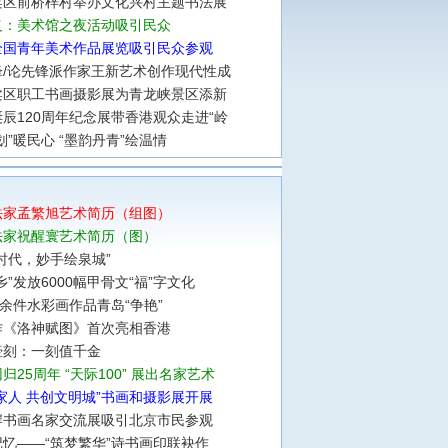
柔区前桥梓村举办文化兴村主题书法展
义：美术馆之夜活动吸引民众
全国青年美术作品展览吸引民众参观
锋/论先锋派作家王新艺术创作现代性成
柔区职工书画摄影展为青龙峡景区添新
辰120周年纪念展带香港观众走进“岭
划”暖民心 “墨韵丹青”绘温情
法家孟繁旭艺术简历（组图）
法家祝醒寰艺术简历（图）
时代，妙手绘泉城”
乡”发放6000幅甲骨文“福”字文化
0余件水彩画作品青岛“争艳”
作《洛神赋图》首次亮相香港
壶刻：一刻值千金
归25周年 “天际100” 展出名家艺术
家人 共创文明城”书画和摄影展开展
岸书画名家交流展吸引北京市民参观
忆——“筑梦繁华”诗书画印联袂作