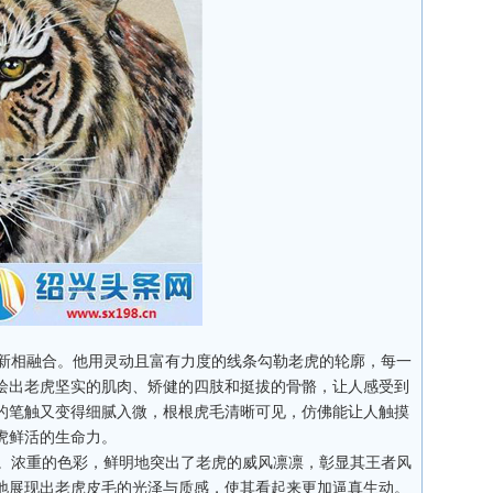
新相融合。他用灵动且富有力度的线条勾勒老虎的轮廓，每一
绘出老虎坚实的肌肉、矫健的四肢和挺拔的骨骼，让人感受到
的笔触又变得细腻入微，根根虎毛清晰可见，仿佛能让人触摸
虎鲜活的生命力。
。浓重的色彩，鲜明地突出了老虎的威风凛凛，彰显其王者风
地展现出老虎皮毛的光泽与质感，使其看起来更加逼真生动。