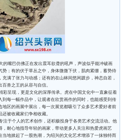
大的嘴巴仿佛正在发出震耳欲聋的吼声，声波似乎能冲破画
气势；有的伏于草丛之中，身体微微下伏，肌肉紧绷，蓄势待
，充满了张力与动感；还有的在山林间悠闲踱步，神态自若，
出百兽之王的从容与自信。
精彩呈现，更是文化的深厚传承。虎在中国文化中一直象征着
入到每一幅作品中，让观者在欣赏画作的同时，也能感受到传
边地区的画展中展出，每一次展览都吸引了众多艺术爱好者前
品还被收藏家们争相收藏。
专注于个人的艺术创作，还积极投身于各类艺术交流活动。他
得，耐心地指导年轻的画家，带动更多人关注和热爱虎画艺
在当地掀起了一股热潮，为绍兴的文化艺术增添了一抹独特而