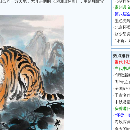
·
北京怀
自己的一方天地，尤其是他的《虎啸山林画》，更是独放异
·
贵州遵
·
第八届
·
墨色先
·
北京怀
·
赵少昂诞
·
“怀新计
热点排行
·
当代书
·
当代书
·
“讴歌新
·
“甲骨之
·
全国57
·
千古名
·
中秋赏
·
庆香港回
·
“怀柔一
·
海峡两
·
春天的记