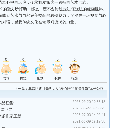
描绘心中的老虎，传承和发扬这一独特的艺术形式。
术的魅力所打动，那么一定不要错过走进陈强法的虎画世界。
领略到艺术与自然完美交融的独特魅力，沉浸在一场视觉与心
的对话，感受传统文化在笔墨间流淌的力量。
0
0
0
0
0
找骂
搞笑
扯淡
不解
吃惊
下一篇：
北京怀柔月亮湖启动“爱心陪伴 笔墨生辉”亲子公益
培训活动
2023-09-20 10:33:13
作品征集中
2023-06-27 08:50:25
堂结业展
2025-07-03 14:03:41
锋派作家王新
2021-03-09 19:19:38