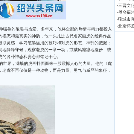
·
三晋文化
·
侨乡福
·
聊城市
·
北京怀柔
种猛兽的敬畏与热爱。多年来，他将全部的热情与精力都投入
的姿态和最真实的神韵，他一头扎进古代名家画虎的经典作品
汲取灵感，学习笔墨运用的技巧和对虎的形态、神韵的把握；
间地静静守候，观察老虎的一举一动，或威风凛凛地漫步，或
虎的各种神态和姿态都铭记于心。
的世界，满墙的虎画扑面而来一股震撼人心的力量。他的《虎
，老虎不再仅仅是一种动物，而是力量、勇气与威严的象征，