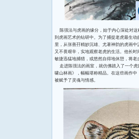
陈强法与虎画的缘分，始于内心深处对这
到虎画艺术的钻研中。为了捕捉老虎最生动
里，从张善孖精妙沉雄、尤著神韵的虎画中
又不畏艰辛，实地观察老虎的生活。他长时
敏捷迅猛地捕猎，或悠然自得地休憩，将老
走进陈强法的画室，就仿佛踏入了一个虎
啸山林画》，幅幅堪称精品。在这些画作中
被赋予了灵魂与情感。