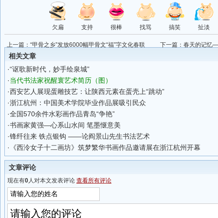
欠扁
支持
很棒
找骂
搞笑
扯淡
上一篇：
“甲骨之乡”发放6000幅甲骨文“福”字文化春联
下一篇：
春天的记忆—
展
相关文章
·
“讴歌新时代，妙手绘泉城”
·
当代书法家祝醒寰艺术简历（图）
·
西安艺人展现蛋雕技艺：让陕西元素在蛋壳上“跳动”
·
浙江杭州：中国美术学院毕业作品展吸引民众
·
全国570余件水彩画作品青岛“争艳”
·
书画家黄强—心系山水间 笔墨惬意美
·
锋纤往来 铁点银钩 ——论阎景山先生书法艺术
·
《西泠女子十二画坊》筑梦繁华书画作品邀请展在浙江杭州开幕
文章评论
现在有
0
人对本文发表评论
查看所有评论