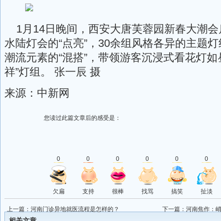
1月14日晚间，西安大唐芙蓉园新春大潮会
水陆灯会的“点亮”，30余组风格各异的主题
潮流元素的“混搭”，带领游客沉浸式看花灯如
祥”灯组。 张一辰 摄
来源：中新网
您读过此篇文章后的感受是：
0
0
0
0
0
0
欠扁
支持
很棒
找骂
搞笑
扯淡
上一篇：
河南门诊异地就医流程是怎样的？
下一篇：
河南焦作：
相关文章