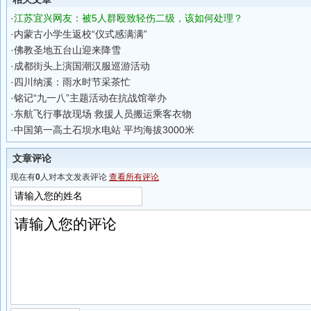
·
江苏宜兴网友：被5人群殴致轻伤二级，该如何处理？
·
内蒙古小学生返校“仪式感满满”
·
佛教圣地五台山迎来降雪
·
成都街头上演国潮汉服巡游活动
·
四川纳溪：雨水时节采茶忙
·
铭记“九一八”主题活动在抗战馆举办
·
东航飞行事故现场 救援人员搬运乘客衣物
·
中国第一高土石坝水电站 平均海拔3000米
文章评论
现在有
0
人对本文发表评论
查看所有评论