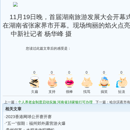
11月19日晚，首届湖南旅游发展大会开幕
在湖南省张家界市开幕。现场绚丽的焰火点
中新社记者 杨华峰 摄
您读过此篇文章后的感受是：
0
0
0
0
0
0
欠扁
支持
很棒
找骂
搞笑
扯淡
上一篇：
个人养老金制度启动实施 河南省18家银行可办理
下一篇：
哈尔滨夜市
相关文章
·
2023香港网球公开赛开赛
·
“五一”假期：福州郊外露营游火爆