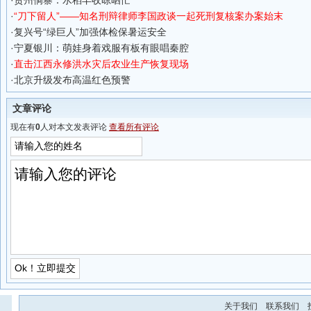
·
贵州侗寨：水稻丰收晾晒忙
·
“刀下留人”——知名刑辩律师李国政谈一起死刑复核案办案始末
·
复兴号“绿巨人”加强体检保暑运安全
·
宁夏银川：萌娃身着戏服有板有眼唱秦腔
·
直击江西永修洪水灾后农业生产恢复现场
·
北京升级发布高温红色预警
文章评论
现在有
0
人对本文发表评论
查看所有评论
关于我们
联系我们