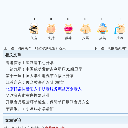
0
0
0
0
0
0
欠扁
支持
很棒
找骂
搞笑
扯淡
上一篇：
河南焦作：峭壁冰瀑景观引游人
下一篇：
绚丽焰火助
相关文章
·
香港首家卫星制造中心开幕
·
一箭九星！中国成功发射吉利星座01组卫星
·
第十一届中国大学生电视节在福州开幕
·
江苏启东：民众黄海滩涂“赶海忙”
·
北京怀柔同音暖夕阳助老服务惠及万余老人
·
哈尔滨夜市有序恢复营业
·
开展食品经营环节检查，保障节日期间食品安全
·
宁夏银川：小暑戏水享清凉
文章评论