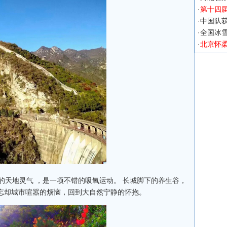
·
第十四
·
中国队获
·
全国冰
·
北京怀
天地灵气 ，是一项不错的吸氧运动。 长城脚下的养生谷，
忘却城市喧嚣的烦恼，回到大自然宁静的怀抱。