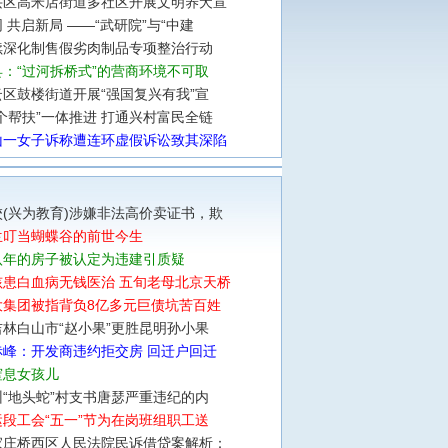
兴区高米店街道多社区开展文明养犬宣
 共启新局 ——“武研院”与“中建
续深化制售假劣肉制品专项整治行动
：“过河拆桥式”的营商环境不可取
区鼓楼街道开展“强国复兴有我”宣
个帮扶”一体推进 打通兴村富民全链
山一女子诉称遭连环虚假诉讼致其深陷
(兴为教育)涉嫌非法高价卖证书，欺
兰叮当蝴蝶谷的前世今生
八年的房子被认定为违建引质疑
孩患白血病无钱医治 五旬老母北京天桥
大集团被指背负8亿多元巨债坑苦百姓
林白山市“赵小果”更胜昆明孙小果
赤峰：开发商违约拒交房 回迁户回迁
窒息女孩儿
“地头蛇”村支书唐瑟严重违纪的内
段工会“五一”节为在岗班组职工送
家庄桥西区人民法院民诉借贷案解析：