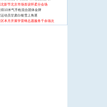
届北影节北京市场首设怀柔分会场
得10米气手枪混合团体金牌
雪运动员甘肃白银雪上角逐
柔区本月开展学雷锋志愿服务千余场次