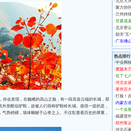
·
北京大
·
聚力协同
·
兰州持
·
甘肃成县
·
北京密云
·
韶关“五
·
广东佛
热点排行
·
中业网校
·
黄陂木
·
住了七
·
河北女
·
莱州百
·
打脸！吉
，你会发现，在巍峨的高山之巅，有一段高耸云端的长城，那
·
内蒙古
其外形酷似驴鞍，故被人们俗称驴鞍岭长城。值得一提的是，
·
一个会
，气势磅礴，墙体蜿蜒于山脊之上。不仅彰显着历史的厚重，
·
揭露雷州
·
郑州客运
·
河北石