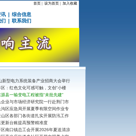
首页
|
设为首页
|
加入收藏
资讯
|
综合信息
我们
|
联系我们
佛山新型电力系统装备产业招商大会举行
谷区：红色文化可感可触，文创“小楼
源县一输变电工程被指“未批先建”
民企业与市场经济研究院一行赴荆门市
头沟区应急局开展夏季有限空间作业专
景山区各部门各街道扎实开展防汛工作
态更新台账提高预警精准度
区南口镇总工会开展2026年夏送清凉