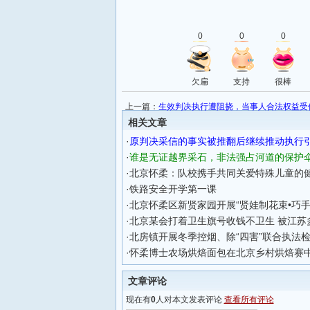
0
0
0
欠扁
支持
很棒
上一篇：
生效判决执行遭阻挠，当事人合法权益受
相关文章
·
原判决采信的事实被推翻后继续推动执行
·
谁是无证越界采石，非法强占河道的保护
·
北京怀柔：队校携手共同关爱特殊儿童的
·
铁路安全开学第一课
·
北京怀柔区新贤家园开展“贤娃制花束•巧手
·
北京某会打着卫生旗号收钱不卫生 被江苏
·
北房镇开展冬季控烟、除“四害”联合执法
·
怀柔博士农场烘焙面包在北京乡村烘焙赛
文章评论
现在有
0
人对本文发表评论
查看所有评论