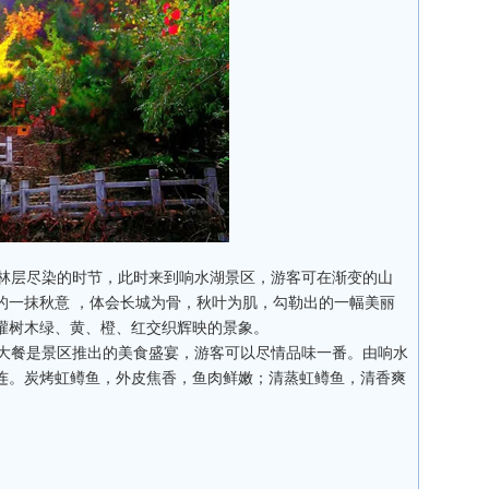
林层尽染的时节，此时来到响水湖景区，游客可在渐变的山
的一抹秋意 ，体会长城为骨，秋叶为肌，勾勒出的一幅美丽
灌树木绿、黄、橙、红交织辉映的景象。
大餐是景区推出的美食盛宴，游客可以尽情品味一番。由响水
连。炭烤虹鳟鱼，外皮焦香，鱼肉鲜嫩；清蒸虹鳟鱼，清香爽