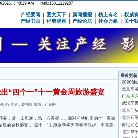
8/2026, 3:48:30 AM
热线:15011129287
产经要闻
|
图文天下
|
新闻播报
|
榜上有名
|
权威
产经书画
|
记者观察
|
产经论坛
|
社会万象
|
关于
最近更新
·
2026
·
北京平
出“四个一”十一黄金周旅游盛宴
·
广东省东
·
武汉国
 19:46:49 作者：魏明俊 来源：产新网
·
北京门
·
北京石
静谷，赏一山斑斓，品一方美餐……面对即将到来的十一黄金
·
保定动
属的金秋盛宴，“四个一”主题旅游将为游客串联起一个完美
·
北京昌平