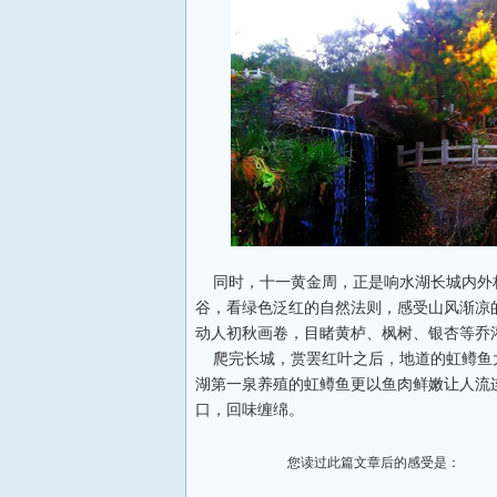
同时，十一黄金周，正是响水湖长城内外
谷，看绿色泛红的自然法则，感受山风渐凉
动人初秋画卷，目睹黄栌、枫树、银杏等乔
爬完长城，赏罢红叶之后，地道的虹鳟鱼
湖第一泉养殖的虹鳟鱼更以鱼肉鲜嫩让人流
口，回味缠绵。
您读过此篇文章后的感受是：