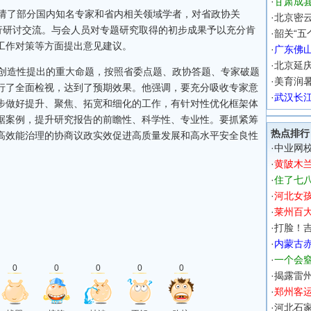
·
甘肃成县
请了部分国内知名专家和省内相关领域学者，对省政协关
·
北京密云
行研讨交流。与会人员对专题研究取得的初步成果予以充分肯
·
韶关“五
工作对策等方面提出意见建议。
·
广东佛
·
北京延
创造性提出的重大命题，按照省委点题、政协答题、专家破题
·
美育润
行了全面检视，达到了预期效果。他强调，要充分吸收专家意
·
武汉长
步做好提升、聚焦、拓宽和细化的工作，有针对性优化框架体
据案例，提升研究报告的前瞻性、科学性、专业性。要抓紧筹
热点排行
高效能治理的协商议政实效促进高质量发展和高水平安全良性
·
中业网校
·
黄陂木
·
住了七
·
河北女
·
莱州百
·
打脸！吉
·
内蒙古
·
一个会
0
0
0
0
0
·
揭露雷州
·
郑州客运
·
河北石