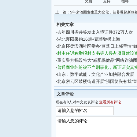
欠扁
支持
很棒
上一篇：
5年来酒圈发生重大变化，轻养崛起新领
雄黄酒
相关文章
·
去年四川省共签发出入境证件372万人次
·
湖北襄阳采购160吨蔬菜驰援上海
·
北京怀柔滨湖社区举办“蒸蒸日上邻里情”
·
村主任诉称举报村支书等人侵占项目建设
·
重庆警方捣毁特大“减肥保健品”网络诈骗
·
普通商业纠纷被不当刑事化，新证证实真
·
山东：数字赋能，文化产业加快融合发展
·
北京密云区鼓楼街道开展“强国复兴有我”
文章评论
现在有
0
人对本文发表评论
查看所有评论