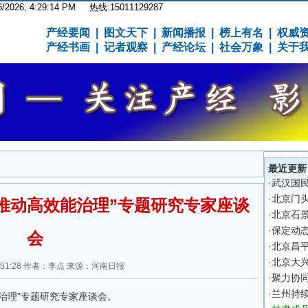
6/2026, 4:29:14 PM
热线:15011129287
产经要闻
|
图文天下
|
新闻播报
|
榜上有名
|
权威
产经书画
|
记者观察
|
产经论坛
|
社会万象
|
关于
最近更新
·
武汉国
·
北京门
推动高效能治理”专题研究专家座谈
·
北京石
·
保定动
会
·
北京昌平
·
北京大
 16:51:28 作者：李点 来源：河南日报
·
聚力协同
·
兰州持
治理”专题研究专家座谈会。