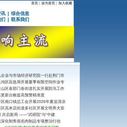
首页
|
设为首页
|
加入收藏
资讯
|
综合信息
我们
|
联系我们
民企业与市场经济研究院一行赴荆门市
头沟区应急局开展夏季有限空间作业专
景山区各部门各街道扎实开展防汛工作
态更新台账提高预警精准度
区南口镇总工会开展2026年夏送清凉
兴区高米店街道多社区开展文明养犬宣
 共启新局 ——“武研院”与“中建
续深化制售假劣肉制品专项整治行动