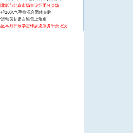
届北影节北京市场首设怀柔分会场
得10米气手枪混合团体金牌
雪运动员甘肃白银雪上角逐
柔区本月开展学雷锋志愿服务千余场次