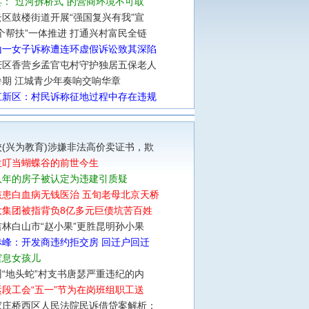
：“过河拆桥式”的营商环境不可取
区鼓楼街道开展“强国复兴有我”宣
个帮扶”一体推进 打通兴村富民全链
山一女子诉称遭连环虚假诉讼致其深陷
庆区香营乡孟官屯村守护独居五保老人
暑期 江城青少年奏响交响华章
江新区：村民诉称征地过程中存在违规
(兴为教育)涉嫌非法高价卖证书，欺
兰叮当蝴蝶谷的前世今生
八年的房子被认定为违建引质疑
孩患白血病无钱医治 五旬老母北京天桥
大集团被指背负8亿多元巨债坑苦百姓
林白山市“赵小果”更胜昆明孙小果
赤峰：开发商违约拒交房 回迁户回迁
窒息女孩儿
“地头蛇”村支书唐瑟严重违纪的内
段工会“五一”节为在岗班组职工送
家庄桥西区人民法院民诉借贷案解析：