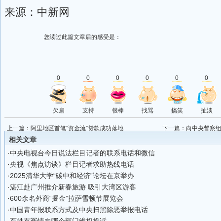
来源：中新网
您读过此篇文章后的感受是：
0
0
0
0
0
0
欠扁
支持
很棒
找骂
搞笑
扯淡
上一篇：
阿里地区首笔“资金流”贷款成功落地
下一篇：
向中央督察组
题，一告一个准！
相关文章
·
中央电视台今日说法栏目记者的联系电话和微信
·
央视《焦点访谈》栏目记者求助热线电话
·
2025清华大学“碳中和经济”论坛在京举办
·
湛江赴广州推介新春旅游 吸引大湾区游客
·
600余名外商“掘金”拉萨雪顿节展览会
·
中国青年报联系方式及中央扫黑除恶举报电话