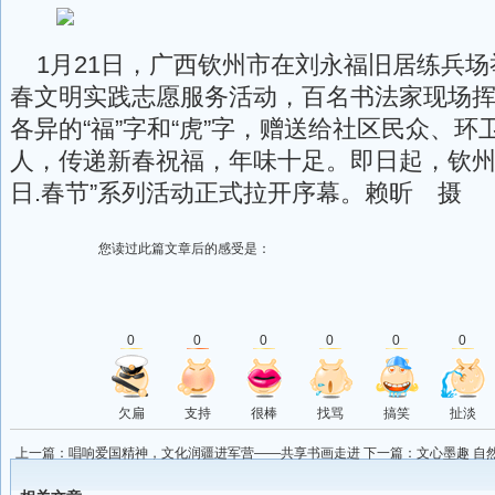
1月21日，广西钦州市在刘永福旧居练兵场
春文明实践志愿服务活动，百名书法家现场
各异的“福”字和“虎”字，赠送给社区民众、
人，传递新春祝福，年味十足。即日起，钦州市
日.春节”系列活动正式拉开序幕。赖昕 摄
您读过此篇文章后的感受是：
0
0
0
0
0
0
欠扁
支持
很棒
找骂
搞笑
扯淡
上一篇：
唱响爱国精神，文化润疆进军营——共享书画走进
下一篇：
文心墨趣 自
阜康市人民武装部
誉院长张战峰