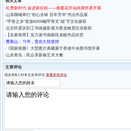
相关文章
·
礼赞新时代 奋进新征程——春暖花开油画展怀柔开展
·
山东聊城举行“初心永铸 百年芳华”书法作品展
·
“甲骨之乡”发放6000幅甲骨文“福”字文化春联
·
北京怀柔区职工书画摄影展为青龙峡景区添新彩
·
【名家推荐】实力派书画家段龙岐作品欣赏
·
曹新山：习书，贵在久恒坚持
·
《国家相册》大型图片典藏展于香港中央图书馆开幕
·
山东青岛：民众享新春艺术大餐
文章评论
现在有
0
人对本文发表评论
查看所有评论