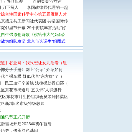
谷，鬼谷祖源”——古韵悠悠话云梦
澜 刀下留人——李国政律师代理的一起
柔综合性国家科学中心第五届雁栖人才
在京接见共工新闻社代表团 共话国际传
淀邻里节开幕 29个街镇丰富活动“好
人自生强原创诗歌《献给伟大的妈妈》
战为组队攻坚 北京市选调生“组团式
报道】谷亚卿：我只想让女儿活着（组
怖分子手册》网上“公示” 介绍如何
代全裸车模 疑似代言“东方红”？（
阳：民工血汗辛苦钱 法律援助得归还（
区东花市街道对“五关怀”人群进行
文区东花市计生协组织会员等到怀柔区
柔区新增5名市级特级教师
老
脑通讯节正式开锣
滑雪场开启2023年初冬首滑
命历史，传承红色基因