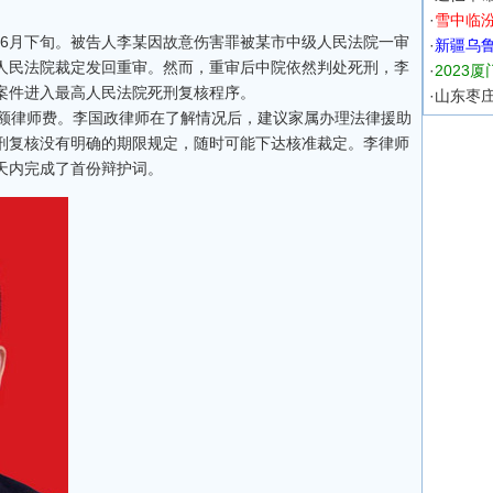
·
雪中临
年6月下旬。被告人李某因故意伤害罪被某市中级人民法院一审
·
新疆乌
人民法院裁定发回重审。然而，重审后中院依然判处死刑，李
·
2023
案件进入最高人民法院死刑复核程序。
·
山东枣庄
额律师费。李国政律师在了解情况后，建议家属办理法律援助
刑复核没有明确的期限规定，随时可能下达核准裁定。李律师
天内完成了首份辩护词。