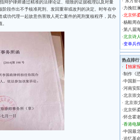
·
“东方智
是指辩护律师通过精准的法律论证、细致的证据梳理以及对量
·
力挽狂
核阶段作出不予核准死刑、发回重审或改判的决定。时年在中
·
北京怀
曾成功代理一起故意伤害致人死亡案件的死刑复核程序，其办
·
杨毅周
值。
·
第八届海
·
北京诗
·
变单兵作
热点排行
·
【独家
·
制作《恐
·
中国新一
·
河南安
·
北京崇文
·
北京崇
·
北京怀
·
怀念霍
·
香港电
·
中国最北
·
追忆革