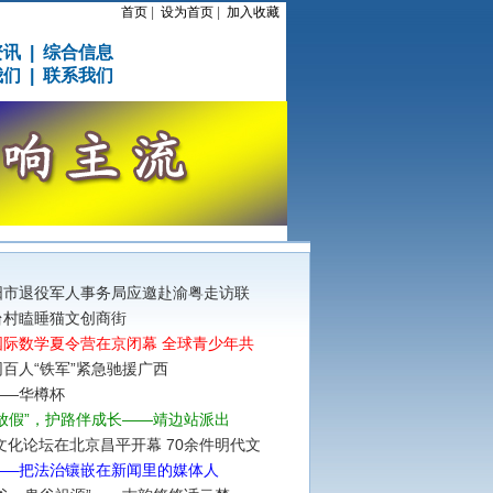
首页
|
设为首页
|
加入收藏
资讯
|
综合信息
我们
|
联系我们
阳市退役军人事务局应邀赴渝粤走访联
台村瞌睡猫文创商街
国际数学夏令营在京闭幕 全球青少年共
百人“铁军”紧急驰援广西
——华樽杯
放假”，护路伴成长——靖边站派出
明文化论坛在北京昌平开幕 70余件明代文
——把法治镶嵌在新闻里的媒体人