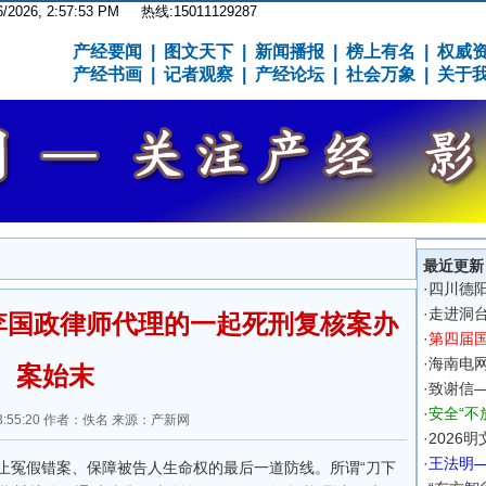
6/2026, 2:57:54 PM
热线:15011129287
产经要闻
|
图文天下
|
新闻播报
|
榜上有名
|
权威
产经书画
|
记者观察
|
产经论坛
|
社会万象
|
关于
最近更新
·
四川德
·
走进洞
李国政律师代理的一起死刑复核案办
·
第四届
·
海南电网
案始末
·
致谢信
·
安全“不
0 13:55:20 作者：佚名 来源：产新网
·
2026
·
王法明
冤假错案、保障被告人生命权的最后一道防线。所谓“刀下