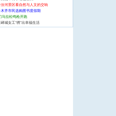
汾汾河景区看自然与人文的交响
鲁木齐市民选购图书度假期
厦门马拉松鸣枪开跑
峄城女工“绣”出幸福生活