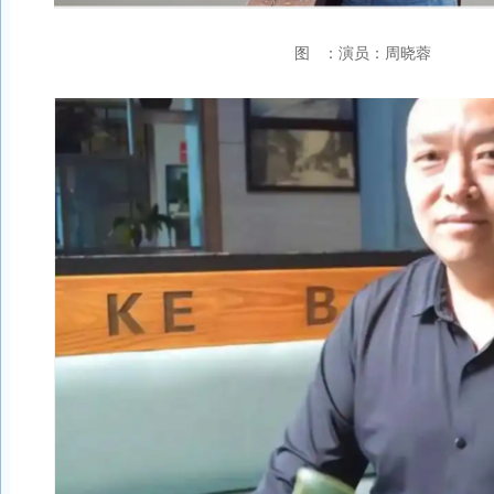
图 ：演员：周晓蓉