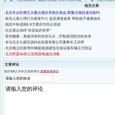
区科技周主题活动成功举办
相关文章
·
北京丰台区携五大重点项目亮相京港会 两重点项目成功签约
·
南充儿童心理行为康复中心 提高康复效果 帮助孩子健康成长
·
国庆中秋假期6.8万重庆市民出境游
·
北京观众徜徉“米老鼠的世界”
·
贵州碘雅：勇做消杀科技排头兵，护航新冠防控的未来
·
专访北京九都宝源科技发展有限公司董事长王洪帮
·
北京顺义区新增30辆新能源建筑垃圾运输车辆正式投运
·
北京怀柔84条公交线路每趟次消毒
文章评论
现在有
0
人对本文发表评论
查看所有评论