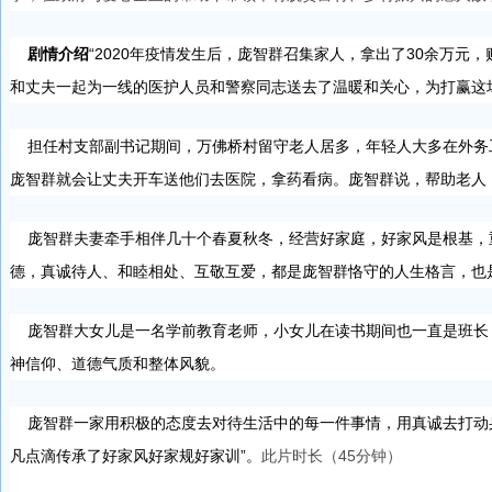
剧情介绍
“2020年疫情发生后，庞智群召集家人，拿出了30余万元
和丈夫一起为一线的医护人员和警察同志送去了温暖和关心，为打赢这
担任村支部副书记期间，万佛桥村留守老人居多，年轻人大多在外务
庞智群就会让丈夫开车送他们去医院，拿药看病。庞智群说，帮助老人
庞智群夫妻牵手相伴几十个春夏秋冬，经营好家庭，好家风是根基，
德，真诚待人、和睦相处、互敬互爱，都是庞智群恪守的人生格言，也
庞智群大女儿是一名学前教育老师，小女儿在读书期间也一直是班长
神信仰、道德气质和整体风貌。
庞智群一家用积极的态度去对待生活中的每一件事情，用真诚去打动
凡点滴传承了好家风好家规好家训”。
此片时长（45分钟）