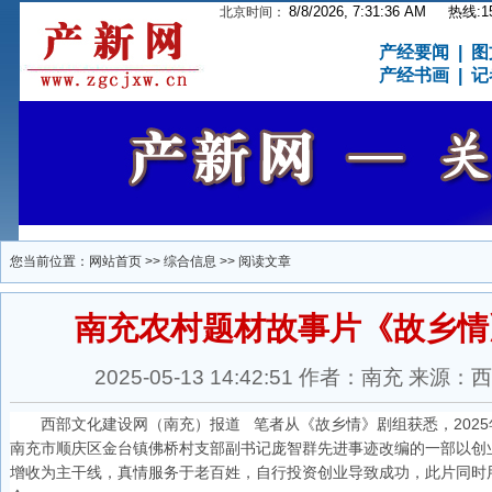
8/8/2026, 7:31:37 AM
热线:15
北京时间：
产经要闻
|
图
产经书画
|
记
您当前位置：
网站首页
>>
综合信息
>> 阅读文章
南充农村题材故事片《故乡情
2025-05-13 14:42:51 作者：南充 
西部文化建设网（南充）报道 笔者从《故乡情》剧组获悉，2025
南充市顺庆区金台镇佛桥村支部副书记庞智群先进事迹改编的一部以创
增收为主干线，真情服务于老百姓，自行投资创业导致成功，此片同时