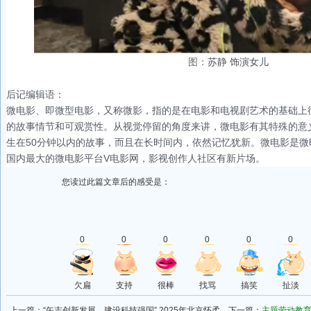
图：
苏静 饰演女儿
后记编辑语
：
微电影、即微型电影，又称微影，指的是在电影和电视剧艺术的基础上
的故事情节和可观赏性。从视觉停留的角度来讲，微电影有其特殊的意
生在50分钟以内的故事，而且在长时间内，依然记忆犹新。微电影是
国内最大的微电影平台V电影网，影视创作人社区有新片场。
您读过此篇文章后的感受是：
0
0
0
0
0
0
欠扁
支持
很棒
找骂
搞笑
扯淡
上一篇：
“矢志创新发展，建设科技强国” 2025年北京怀柔
下一篇：
主题劳动教