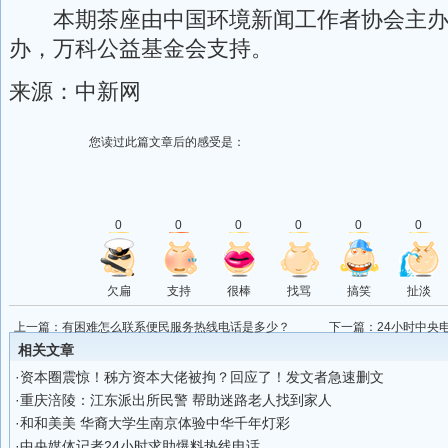
本期茶座由中国环境新闻工作者协会主办
办，万科公益基金会支持。
来源：中新网
您读过此篇文章后的感受是：
0
0
0
0
0
0
欠扁
支持
很棒
找骂
搞笑
扯淡
上一篇：
有困难怎么联系便民服务热线电话是多少？
下一篇：
24小时中央
相关文章
·
资本圈震惊！秭方资本大佬被拘？回应了！发文者急速删文
·
重庆涪陵：江东派出所民警 帮助迷路老人找到家人
·
和和美美 华裔大学生南京体验中华千年灯彩
·
中央媒体记者24小时求助爆料热线电话