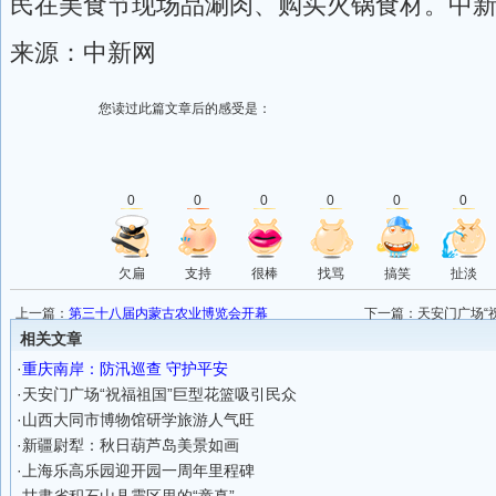
民在美食节现场品涮肉、购买火锅食材。中新
来源：中新网
您读过此篇文章后的感受是：
0
0
0
0
0
0
欠扁
支持
很棒
找骂
搞笑
扯淡
上一篇：
第三十八届内蒙古农业博览会开幕
下一篇：
天安门广场“
相关文章
·
重庆南岸：防汛巡查 守护平安
·
天安门广场“祝福祖国”巨型花篮吸引民众
·
山西大同市博物馆研学旅游人气旺
·
新疆尉犁：秋日葫芦岛美景如画
·
上海乐高乐园迎开园一周年里程碑