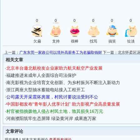
0
0
0
0
0
0
欠扁
支持
很棒
找骂
搞笑
扯淡
上一篇：
广东东莞一家政公司以境外高薪务工为名骗取钱财
下一篇：
北京怀柔区
相关文章
·
北京丰台邀北航校友企业家助力航天航空产业发展
·
福建推进未成年人全面综合司法保护
·
南充影视为企业培育文化创新、为乡村振兴不断注入新动力
·
浙江两座大型抽水蓄能电站接入工程开工
·
公司露天开采震坏房屋，村民讨要说法受到不公
·
中国影都发布“青年影人优享计划” 助力影视产业高质量发展
·
村官被指挑拨他人侵占村民土地，致其损失16万元
·
河南濮阳筑牢生态屏障 绿染黄河岸 成果惠万家
文章评论
现在有
0
人对本文发表评论
查看所有评论