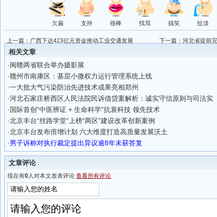
欠扁
支持
很棒
找骂
搞笑
扯淡
上一篇：
广西下达423亿元资金推动工业交通发展
下一篇：
河北省提前
相关文章
·
闽赣两省联合举办摄影展
·
赣州市南康区：基层小微权力运行管理系统上线
·
一大批大气污染防治先进技术成果亮相郑州
·
河北石家庄桥西区人民法院民诉借贷案解析：诚实守信原则与司法实
·
国际首创“中医辨证 + 生命科学”抗衰科技 领先技术
·
北京丰台“丝路学堂”上榜“两区”建设改革创新案例
·
北京丰台发布倍增计划 六大维度打造高质量发展沃土
·
男子诉称对执行裁定提出异议逾8年未获答复
文章评论
现在有
0
人对本文发表评论
查看所有评论