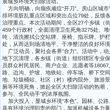
展城乡环境大扫除活动。
方向明确，向痼疾顽症“开刀”。房山区城市
排环境脏乱重点区域和突出点位79处，反馈
治理重点。本次活动期间，全区27个乡镇（街
459个行政村，全面清理卫生死角3275处、堆
吨，清洗擦拭公交站牌、座椅、指示牌、护栏等
处，从而达到场清地平、干净整洁的良好环
广泛动员，聚社会各界“合力”。活动中，动
地下沉清理，各乡镇（街道）组织辖区专业
员群众村民居民、商户企业、志愿者等1806
路、边沟、护坡、地铁站、停车场、桥下空
地、垃圾桶站、社区（村）楼内院外、旅游
厕等环境死角，掀起全区大扫除活动的热潮，
参与、全民动手”的浓厚氛围。
加大投入，显城乡环境“本色”。园林、公路
具有环境治理职责的部门，加派机械设备力