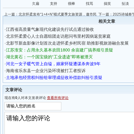
欠扁
支持
很棒
找骂
搞笑
扯淡
上一篇：
北京怀柔发布“1+4+N”模式夏季文旅资源，邀市民
下一篇：
2025诗城
共赴清凉之约
相关文章
·
江西省高质量气象现代化建设先行试点通过验收
·
北京怀柔爱心人士自愿组团走访慰问韦里村因病返贫家庭
·
北影节新血影像计划首次走进怀柔乡村民宿 助推影视旅游融合发展
·
江苏淮安：占用永久基本农田1800 余亩建厂搞养殖引质疑
·
湖北黄石：一个国宝级的“工业遗迹”即将被湮灭
·
河北一女子暖气管上自缢，娘家怀疑遭谋杀奔波9年
·
海南省乐东县一企业污染环境被打工者投诉
·
土地承包经营权纠纷给审理成征收补偿款纠纷引质疑
文章评论
现在有
0
人对本文发表评论
查看所有评论