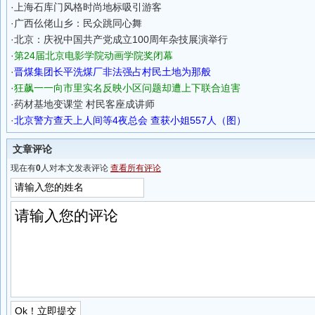
·
上海石库门风格时尚地标吸引游客
·
广西仫佬山乡：民众跳同心舞
·
北京：庆祝中国共产党成立100周年杂技展演举行
·
第24届北京电影学院动画学院奖闭幕
·
晋煤集团长平洗煤厂非法强占村民土地为那般
·
狂飙一一向市里实名反映小区问题却遭上下联合迫害
·
药材基地变课堂 村民客座成讲师
·
北京警方查天上人间等4夜总会 查获小姐557人（图）
文章评论
现在有
0
人对本文发表评论
查看所有评论