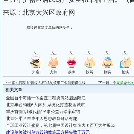
来源：北京大兴区政府网
您读过此篇文章后的感受是：
0
0
0
0
0
0
欠扁
支持
很棒
找骂
搞笑
扯淡
上一篇：
石嘴山“疆煤入石”机制筑牢工业能源保供线
下一篇：
宁夏吴忠七
到不公
相关文章
·
全国首个海陆一体柔直工程换流站启运阳江
·
北京丰台构建6大体系 系统化打造花园城市
·
重庆首例“以碳代偿”民事公益诉讼案审结
·
北京怀柔区未成年人思想教育鲜活有趣
·
全球工业设计盛宴，第七届中国设计智造大奖百万大奖揭晓！
·
建设单位被指单方毁约致施工方损失数千万元