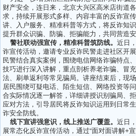
财产安全，连日来，北京大兴区高米店街道
求，持续开展形式多样、内容丰富的反诈宣
讲、入户服务、精准科普等方式，将反诈知
提升群众识骗、防骗、拒骗能力，共同营造
警社联动强宣传，精准科普筑防线。
近日
诈宣传活动，邀请专业反诈民警走进社区开
民警结合真实案例，围绕电信网络诈骗特点
技巧进行深入讲解，重点剖析养老诈骗、冒
法、刷单返利等常见骗局。讲座结束后，现
居民围绕可疑电话、陌生短信、网络投资等
合实际情况逐一解答，详细讲授识别骗局、
应对方法，引导居民将反诈知识运用到日常
诈安全防线。
线下宣讲强意识，线上推送广覆盖。
近日
展常态化反诈宣传活动，通过“面对面讲解+宣