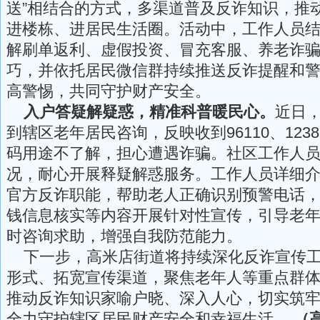
送”相结合的方式，多渠道普及反诈知识，推
进楼栋、进居民生活圈。活动中，工作人员
解刷单返利、虚假投资、冒充客服、养老诈
巧，并依托居民微信群持续推送反诈提醒和
高警惕，共同守护财产安全。
入户答疑解疑惑，精准科普暖民心。
近日
到辖区老年居民咨询，反映收到96110、123
码用途不了解，担心遭遇诈骗。社区工作人
况，耐心开展释疑解惑服务。工作人员详细介绍96
官方反诈职能，帮助老人正确识别预警电话
钱信息核实等内容开展针对性宣传，引导老
时咨询求助，增强自我防范能力。
下一步，高米店街道将持续深化反诈宣传工
形式、拓宽宣传渠道，聚焦老年人等重点群
推动反诈知识家喻户晓、深入人心，切实筑
全力守护辖区居民财产安全和幸福生活。
（