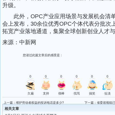
升级。
此外，OPC产业应用场景与发展机会清单
会上发布，30余位优秀OPC个体代表分批次
拓宽产业落地通道，集聚全球创新创业人才
来源：中新网
您读过此篇文章后的感受是：
0
0
0
0
0
0
欠扁
支持
很棒
找骂
搞笑
扯淡
上一篇：
维护劳动者权益的投诉电话是多少?
下一篇：
省委巡视组
举报
相关文章