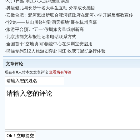
·
3月1日起 浙江八大流域全面禁渔
·
奥运健儿与长沙千名大学生互动 分享成长感悟
·
安徽合肥：淝河派出所联合淝河镇政府在淝河小学开展反邪教宣传
·
“投龙——从山川祭祀到洞天福地”展在杭州启幕
·
旅游平台预计“五一”假期旅客量或创新高
·
北京法制文萃报社记者电话联系方式
·
全国首个“空地协同”物流中心在深圳宝安启用
·
熊猫专列512人旅游团奔赴同江 收获“顶配”旅行体验
文章评论
现在有
0
人对本文发表评论
查看所有评论