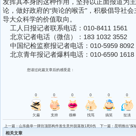
发挥其本身的这种作用，坚持以正面报道为
论，做好政府的“舆论的喉舌”，积极倡导社
导大众科学的价值取向。
工人日报记者联系电话：010-8411 1561
北京记者电话（微信）：183 1032 3552
中国纪检监察报记者电话：010-5959 8092
北京青年报记者爆料电话：010-6590 1618
您读过此篇文章后的感受是：
0
0
0
0
0
0
欠扁
支持
很棒
找骂
搞笑
扯淡
上一篇：
山东曲阜一牌坊顶部构件发生意外脱落致1死6伤
下一篇：
昆明推出“探
相关文章