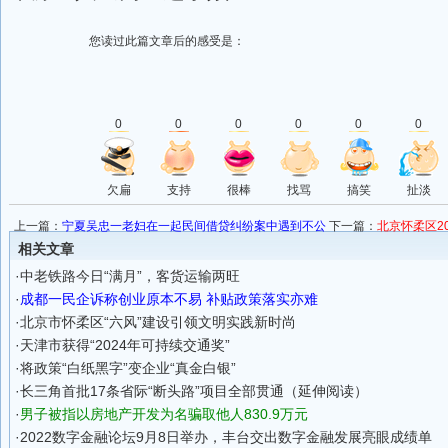
您读过此篇文章后的感受是：
0
0
0
0
0
0
欠扁
支持
很棒
找骂
搞笑
扯淡
上一篇：
宁夏吴忠一老妇在一起民间借贷纠纷案中遇到不公
下一篇：
北京怀柔区2
进大会开幕
相关文章
·
中老铁路今日“满月”，客货运输两旺
·
成都一民企诉称创业原本不易 补贴政策落实亦难
·
北京市怀柔区“六风”建设引领文明实践新时尚
·
天津市获得“2024年可持续交通奖”
·
将政策“白纸黑字”变企业“真金白银”
·
长三角首批17条省际“断头路”项目全部贯通（延伸阅读）
·
男子被指以房地产开发为名骗取他人830.9万元
·
2022数字金融论坛9月8日举办，丰台交出数字金融发展亮眼成绩单