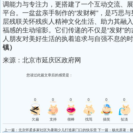
调能力与专注力，更搭建了一个互动交流、
平台。一盆盆亲手制作的“发财树”，是巧思
层残联关怀残疾人精神文化生活、助力其融
福感的生动缩影。它们传递的不仅是“发财”
人朋友对美好生活的执着追求与自强不息的
镇）
来源：北京市延庆区政府网
您读过此篇文章后的感受是：
0
0
0
0
0
0
欠扁
支持
很棒
找骂
搞笑
扯淡
上一篇：
北京怀柔多家社区为暑期少儿打造家门口的快乐营
下一篇：
杨光原著：