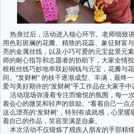
热身过后，活动进入核心环节。老师细致讲
用色彩斑斓的花瓣、精致的花蕊、象征财富
亮的金属丝线，以及小巧可爱的元宝盆景元素
师的耐心指导和志愿者的协助下，大家全情
根根丝线巧妙地串联起铜钱与元宝，花瓣与
间。“发财树” 的枝干逐渐成型、丰满，最终
爱与美好期许的“发财树”手工作品在大家手中
活动现场弥漫着专注而愉悦的氛围，每一次
着会心的微笑和轻声的鼓励。“看着自己一点
这么漂亮的‘发财树’，特别有成就感，心里暖
着自己的作品，笑容里满是自豪。
本次活动不仅锻炼了残疾人朋友的手部精细