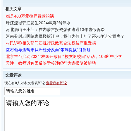
地
庆取景拍摄
相关文章
·
都是483万元律师费惹的祸
·
珠江流域韩江发生2024年第2号洪水
·
河北唐山王小兰：在内蒙古投资煤矿遭遇13年虚假诉讼
·
河南登封老医院家属楼拆迁户：我们为何十年了还未住进安置房？
·
村民诉称相关部门违规行政致其合法权益严重受损
·
驻村领导酒驾未从严处分反而“带病提拔”引质疑
·
北京丰台启动2024“校园开放日”“校友返校日”活动，108所中小学
·
天津一教师诉称因反映学校违纪行为遭报复被解聘
文章评论
现在有
0
人对本文发表评论
查看所有评论