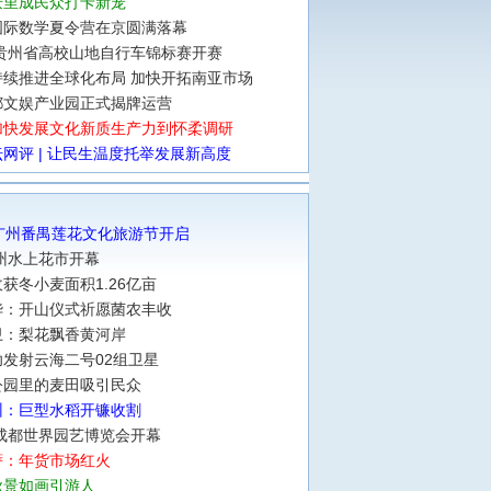
庆里成民众打卡新宠
国际数学夏令营在京圆满落幕
年贵州省高校山地自行车锦标赛开赛
持续推进全球化布局 加快开拓南亚市场
都文娱产业园正式揭牌运营
加快发展文化新质生产力到怀柔调研
网评 | 让民生温度托举发展新高度
广州番禺莲花文化旅游节开启
广州水上花市开幕
获冬小麦面积1.26亿亩
华：开山仪式祈愿菌农丰收
卫：梨花飘香黄河岸
发射云海二号02组卫星
公园里的麦田吸引民众
州：巨型水稻开镰收割
年成都世界园艺博览会开幕
萨：年货市场红火
秋景如画引游人