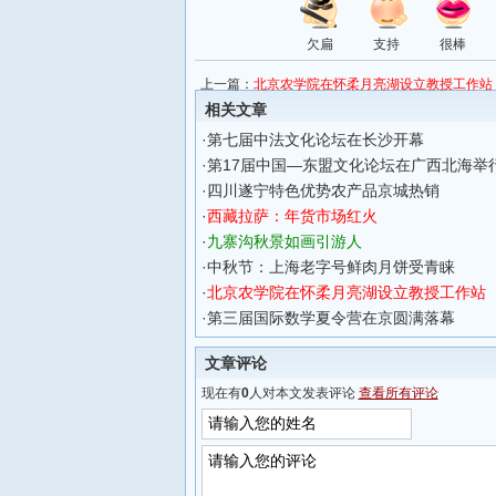
欠扁
支持
很棒
上一篇：
北京农学院在怀柔月亮湖设立教授工作站
相关文章
·
第七届中法文化论坛在长沙开幕
·
第17届中国—东盟文化论坛在广西北海举
·
四川遂宁特色优势农产品京城热销
·
西藏拉萨：年货市场红火
·
九寨沟秋景如画引游人
·
中秋节：上海老字号鲜肉月饼受青睐
·
北京农学院在怀柔月亮湖设立教授工作站
·
第三届国际数学夏令营在京圆满落幕
文章评论
现在有
0
人对本文发表评论
查看所有评论