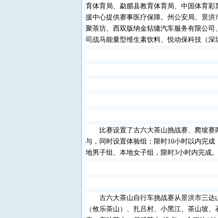
育体育局、勐腊县教育体育局、中国体育彩
援中心提供赛事医疗保障。州公安局、景洪
聚茶坊、西双版纳金轱辘汽车服务有限公司
司战马能量型维生素饮料、悦动保科技（深
比赛设置了古六大茶山挑战赛、爬坡赛
与，同时设置体验组；限时
10
小时以内完成
地男子组、本地女子组，限时
3
小时内完成
古六大茶山自行车挑战赛从景洪市三达
（攸乐茶山）、扎吕村、小黑江、茶山坡、