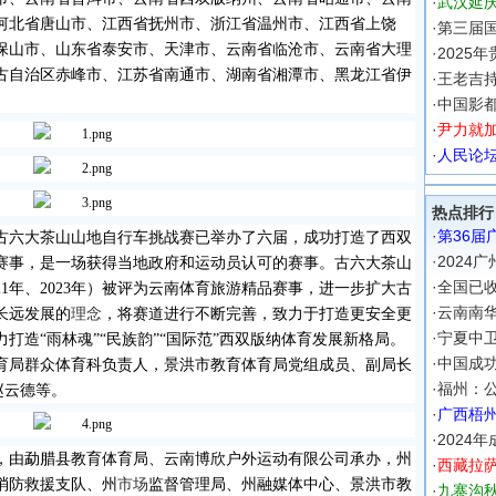
·
武汉延
河北省唐山市、江西省抚州市、浙江省温州市、江西省上饶
·
第三届
保山市、山东省泰安市、天津市、云南省临沧市、云南省大理
·
2025
古自治区赤峰市、江苏省南通市、湖南省湘潭市、黑龙江省伊
·
王老吉
·
中国影
·
尹力就
·
人民论坛
热点排行
·
第36届
古六大茶山山地自行车挑战赛已举办了六届，成功打造了西双
·
2024
赛事，是一场获得当地政府和运动员认可的赛事。古六大茶山
·
全国已收
21
年、
2023
年）被评为云南体育旅游精品赛事，进一步扩大古
·
云南南
长远发展的
理念
，将赛道进行不断完善，致力于打造更安全更
·
宁夏中
打造“雨林魂”“民族韵”“国际范”西双版纳体育发展新格局。
·
中国成功
育局群众体育科负责人，景洪市教育体育局党组成员、副局长
·
福州：
赵云德等。
·
广西梧
·
2024
，由勐腊县教育体育局、云南博欣户外运动有限公司承办，州
·
西藏拉
消防救援支队、州
市场
监督管理局、州融媒体中心、景洪市教
·
九寨沟