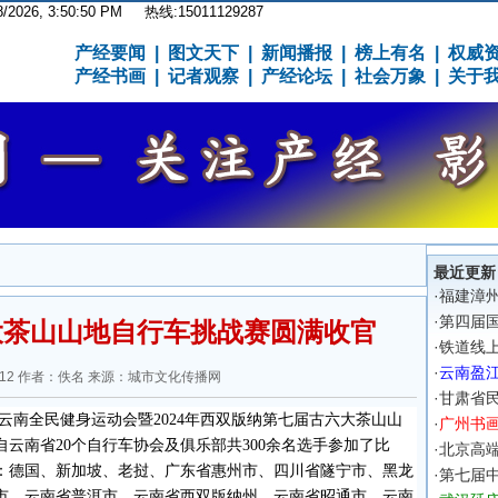
8/2026, 3:50:50 PM
热线:15011129287
产经要闻
|
图文天下
|
新闻播报
|
榜上有名
|
权威
产经书画
|
记者观察
|
产经论坛
|
社会万象
|
关于
最近更新
·
福建漳
·
第四届
大茶山山地自行车挑战赛圆满收官
·
铁道线上
·
云南盈
1:15:12 作者：佚名 来源：城市文化传播网
·
甘肃省
云南全民健身运动会暨
2024
年西双版纳第七届古六大茶山山
·
广州书
自云南省
20
个自行车协会及俱乐部共
300
余名选手参加了比
·
北京高
：德国、新加坡、老挝、广东省惠州市、四川省隧宁市、黑龙
·
第七届
市、云南省普洱市、云南省西双版纳州、云南省昭通市、云南