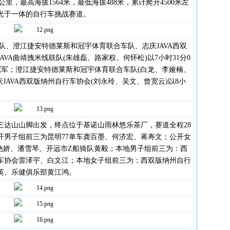
公里，最高海拔
1564
米，最低海拔
488
米，累计爬升
4500
米左
光于一体的自行车挑战赛道。
队、澄江捷安特德莱斯和冠宇体育联合车队、志庆
JAVA
西双
JAVA
曲靖拽米线联队
(
朱雄磊、路家权、何怀松
)
以
7
小时
31
分
0
冠军；澄江捷安特德莱斯和冠宇体育联合车队
(
白龙、李娅楠、
庆
JAVA
西双版纳州自行车协会
(
刘永玲、吴文、曾宽云
)
以
8
小
三达山山脚出发，终点位于基诺山雨林悠乐茶厂，赛道全程
28
开男子组前三为昆明
77
单车龚百墨、何济宏、蒋寿文；公开女
艳娇、潘雪琴、开远市
Z
船骑队黄毅；本地男子组前三为：西
车协会雷泽宇、白文江；本地女子组前三为：西双版纳州自行
英、乐健俱乐部黄江鸿。