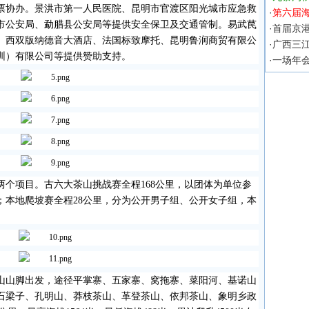
票协办。景洪市第一人民医院、昆明市官渡区阳光城市应急救
·
第六届
市公安局、勐腊县公安局等提供安全保卫及交通管制。易武苠
·
首届京
、西双版纳德音大酒店、法国标致摩托、昆明鲁润商贸有限公
·
广西三
圳）有限公司等提供赞助支持。
·
一场年
两个项目。古六大茶山挑战赛全程
168
公里，以团体为单位参
；本地爬坡赛全程
28
公里，分为公开男子组、公开女子组，本
。
山山脚出发，途径平掌寨、五家寨、窝拖寨、菜阳河、基诺山
石梁子、孔明山、莽枝茶山、革登茶山、依邦茶山、象明乡政