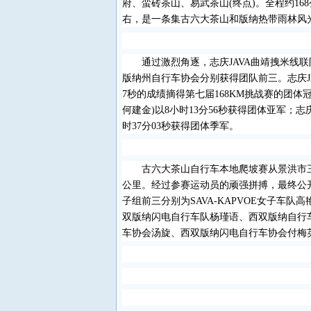
府、蛮砖茶山、易武茶山
(
终点
)
。全程约
168
右，是一条集古六大茶山和版纳热带雨林风
通过激烈角逐，志庆
JAVA
曲靖拽米线联
版纳州自行车协会分别获得团队前三。志庆
7
秒的成绩摘得第七届
168KM
挑战赛的团体
何建金
)
以
8
小时
13
分
56
秒获得团体亚军；志
时
37
分
03
秒获得团体季军。
古六大茶山自行车本地爬坡赛从景洪市
公里。经过参赛运动员的顽强拼搏，最终公
子组前三分别为
SAVA-KAPVOE
女子车队高
双版纳闪电自行车队杨瑾语、西双版纳自行
车协会汤旋、西双版纳闪电自行车协会付梅