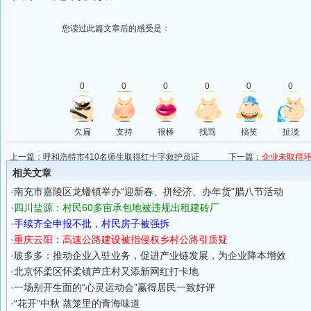
您读过此篇文章后的感受是：
0
0
0
0
0
0
欠扁
支持
很棒
找骂
搞笑
扯淡
上一篇：
呼和浩特市410名师生取得红十字救护员证
下一篇：
企业未取得
相关文章
·
南充市嘉陵区龙蟠镇举办“迎新春、拼经济、办年货”腊八节活动
·
四川盐源：村民60多亩承包地被违规出租建砖厂
·
手续齐全申报不批，村民房子被强拆
·
重庆云阳：高速公路建设被指侵权乡村公路引质疑
·
玻多多：推动企业入驻业务，促进产业链发展，为企业降本增效
·
北京怀柔区怀柔镇芦庄村又添新网红打卡地
·
一场别开生面的“心灵运动会”赢得居民一致好评
·
“花开”中秋 蒸笼里的青海味道