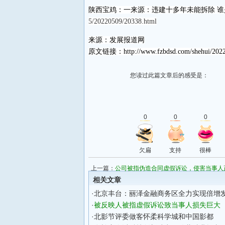
陕西宝鸡：一来源：违建十多年未能拆除 谁
5/20220509/20338.html
来源：发展报道网
原文链接：http://www.fzbdsd.com/shehui/2022
您读过此篇文章后的感受是：
0
0
0
欠扁
支持
很棒
上一篇：
公司被指伪造合同虚假诉讼，侵害当事人
相关文章
·
北京丰台：丽泽金融商务区全力实现倍增
·
被反映人被指虚假诉讼致当事人损失巨大
·
北影节评委做客怀柔科学城和中国影都