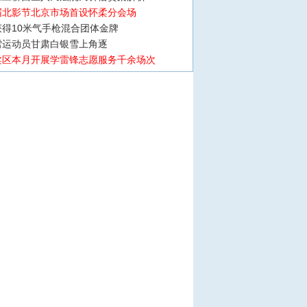
届北影节北京市场首设怀柔分会场
得10米气手枪混合团体金牌
雪运动员甘肃白银雪上角逐
柔区本月开展学雷锋志愿服务千余场次