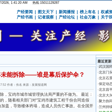
7/2026, 1:41:21 AM
热线:15011129287
产经要闻
|
图文天下
|
新闻播报
|
榜上有名
|
权威
产经书画
|
记者观察
|
产经论坛
|
社会万象
|
关于
最近更新
·
武汉国
·
北京门
年未能拆除——谁是幕后保护伞？
·
北京石
·
保定动
 10:47:52 作者：佚名 来源：发展报道网
·
北京昌平
，宝鸡市城市城管理执法局严重的不做为。 最近：
·
北京大
的，随着相关部门对“宝鸡市建筑工程千份合同造假
·
聚力协同
自加盖，导致楼体坍塌，造成人员伤亡事故。在全国开
·
兰州持