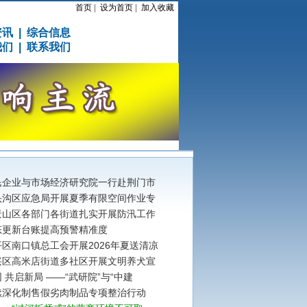
首页
|
设为首页
|
加入收藏
资讯
|
综合信息
我们
|
联系我们
民企业与市场经济研究院一行赴荆门市
头沟区应急局开展夏季有限空间作业专
景山区各部门各街道扎实开展防汛工作
态更新台账提高预警精准度
区南口镇总工会开展2026年夏送清凉
兴区高米店街道多社区开展文明养犬宣
 共启新局 ——“武研院”与“中建
续深化制售假劣肉制品专项整治行动