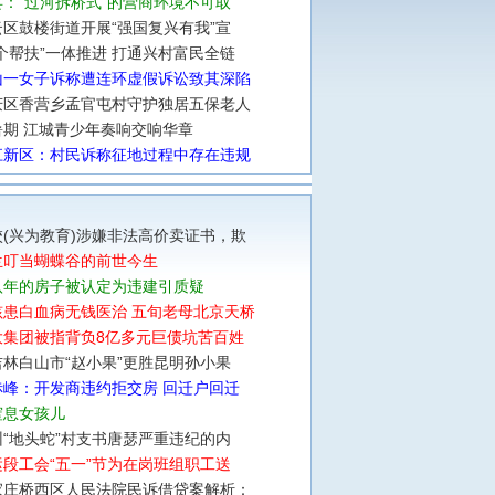
：“过河拆桥式”的营商环境不可取
区鼓楼街道开展“强国复兴有我”宣
个帮扶”一体推进 打通兴村富民全链
山一女子诉称遭连环虚假诉讼致其深陷
庆区香营乡孟官屯村守护独居五保老人
暑期 江城青少年奏响交响华章
江新区：村民诉称征地过程中存在违规
(兴为教育)涉嫌非法高价卖证书，欺
兰叮当蝴蝶谷的前世今生
八年的房子被认定为违建引质疑
孩患白血病无钱医治 五旬老母北京天桥
大集团被指背负8亿多元巨债坑苦百姓
林白山市“赵小果”更胜昆明孙小果
赤峰：开发商违约拒交房 回迁户回迁
窒息女孩儿
“地头蛇”村支书唐瑟严重违纪的内
段工会“五一”节为在岗班组职工送
家庄桥西区人民法院民诉借贷案解析：