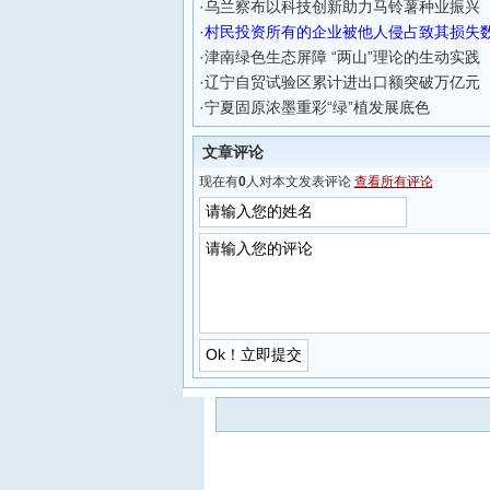
·
乌兰察布以科技创新助力马铃薯种业振兴
·
村民投资所有的企业被他人侵占致其损失
·
津南绿色生态屏障 “两山”理论的生动实践
·
辽宁自贸试验区累计进出口额突破万亿元
·
宁夏固原浓墨重彩“绿”植发展底色
文章评论
现在有
0
人对本文发表评论
查看所有评论