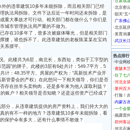
·
甘肃成县
外的违章建筑10多年未能拆除，而且相关部门已经
·
北京密云
理执法局拆除。文件下达后近一年时间还未拆除，是
·
韶关“五
成重大事故才可行动。相关部门都在做什么？你们是
·
广东佛
市城市管理执法局严重的不做为。
·
北京延
已存在10多年了，曾多次被媒体曝光，但是相关部门
·
美育润
撑腰，谁也拆不了。此违章建筑的老板陈某某在宝鸡
·
武汉长
关系摆平。
热点排行
况。此楼共为6层，南北长，东西短，类似于工字型的
·
中业网校
园”的牌子。此楼的3层有6处共计：549.7平方，5
·
黄陂木
处共计：48.35平方。房屋的产权为：“高新技术产业开
·
住了七
高新管委会的产权）在此想问一下相关领导，你们是否
·
河北女
否存在挂羊头卖狗肉，还是多年来为他人谋取利益？
·
莱州百
家的账户？相关领导是否知晓？还是这些资产已经成了
·
打脸！吉
·
内蒙古
部分，从违章建筑提供的房产资料上，我们持大大的
·
一个会
真的有不一样的地方？违章建筑10多年未能拆除，看
·
揭露雷州
的保护伞有多大，还有什么事情不敢做？
·
郑州客运
·
河北石